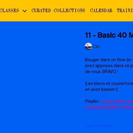
 CLASSES
CURATED COLLECTIONS
CALENDAR
TRAIN
11 - Basic 40 M
Clo
Bouger dans un flow de 
avez apprises dans ce pl
de vous, BRAVO !
(Les blocs et couvertur
en avoir besoin !)
Playlist :
https://open.
si=eaba5de686cc46be
Learn more