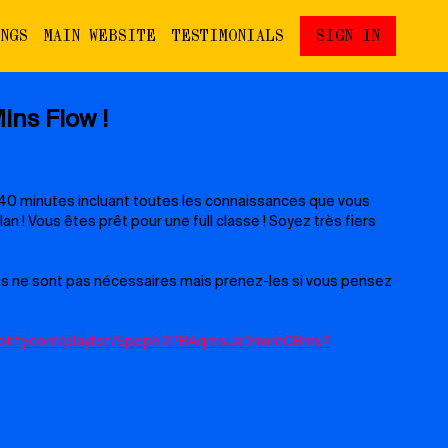
INGS
MAIN WEBSITE
TESTIMONIALS
SIGN IN
ins Flow !
40 minutes incluant toutes les connaissances que vous
an ! Vous êtes prêt pour une full classe ! Soyez très fiers
es ne sont pas nécessaires mais prenez-les si vous pensez
spotify.com/playlist/5pppV2PBAqmsJxDnwmCBmu?