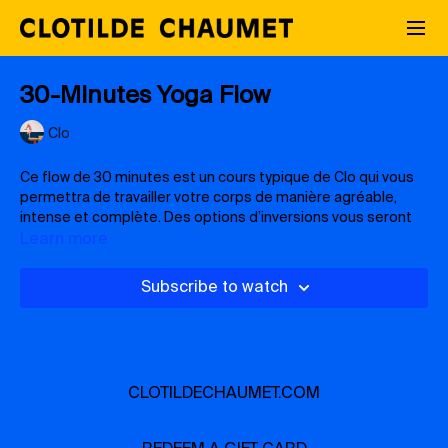
30-Minutes Yoga Flow
Clo
Ce flow de 30 minutes est un cours typique de Clo qui vous
permettra de travailler votre corps de manière agréable,
intense et complète. Des options d’inversions vous seront
proposées pour vous challenger et vous entraîner à
Learn more
pratiquer ces postures et transitions, mais ne seront pas
obligatoires. A la fin de cette classe, vous vous sentirez
Subscribe to watch
beaucoup plus fort et beaucoup plus souple physiquement
et mentalement, et vous serez fiers de vous !
NIVEAU:
All levels
CLOTILDECHAUMET.COM
PLAYLIST :