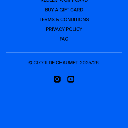
REDEEM A GIFT CARD
Cliquer pour retrouver la playlist du cours
BUY A GIFT CARD
MATERIEL :
TERMS & CONDITIONS
un
tapis de yoga
(avec un bon grip)
PRIVACY POLICY
FAQ
© CLOTILDE CHAUMET. 2025/26.