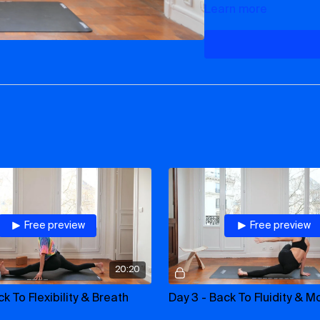
Learn more
Grâce à ce plan vous s
yoga, de manière struct
Au fur et à mesure du pl
ces sensations oufs qu’
vous sentir bien physi
INTENSITÉ :
Medium
NIVEAU :
All levels
PLAYLISTS :
Free preview
Free preview
back to yoga foundatio
20:20
back to flexibility & brea
k To Flexibility & Breath
Day 3 - Back To Fluidity & Mo
back to fluidity & mobilit