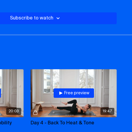
erez donc accompagnés pour retrouver votre pratique de
urée et guidée pendant 21 jours.
Subscribe to watch
an, vous allez retrouver vos fondations, vos habitudes et
apporte chaque pratique, reprendre confiance en vous, et
quement et mentalement.
Free preview
ns & sensations
20:03
19:47
th
bility
Day 4 - Back To Heat & Tone
y