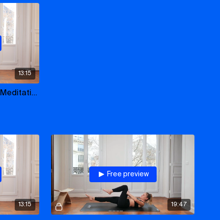
13:15
n bon grip)
Day 7: Back To The Sound & Meditation
coussin, une couverture, une tenue et un endroit
ou casque recommandés, ou rien, juste respirez.
-vous bien, allez loin.
Free preview
13:15
19:47