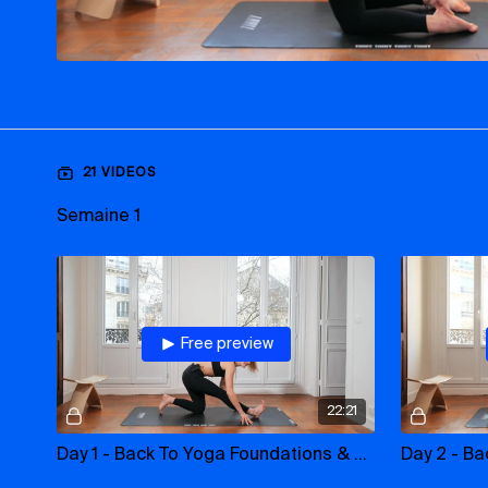
21 VIDEOS
Semaine 1
Free preview
22:21
Day 1 - Back To Yoga Foundations & Sensations
Day 2 - Bac