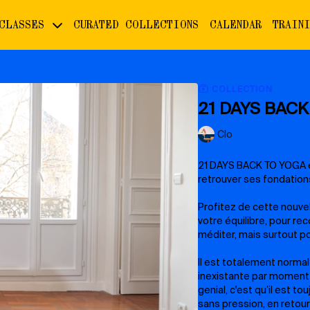
 CLASSES
CURATED COLLECTIONS
CALENDAR
TRAIN
COLLECTION
21 DAYS BAC
Clo
21 DAYS BACK TO YOGA e
retrouver ses fondation
Profitez de cette nouvel
votre équilibre, pour rec
méditer, mais surtout po
Il est totalement norma
inexistante par moment e
genial, c'est qu’il est t
sans pression, en retou