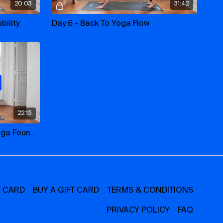
20:03
31:42
bility
Day 6 - Back To Yoga Flow
22:15
21 Days - Day 11 - Back To Yoga Foundations & Sensations - Video 1 Week 2 Et 3
T CARD
BUY A GIFT CARD
TERMS & CONDITIONS
PRIVACY POLICY
FAQ