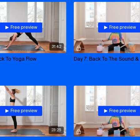
back to heat & tone
back to balance & fun
Free preview
Free preview
back to
YOGA FLOW
MATERIEL :
31:42
un
tapis de yoga
(avec u
ck To Yoga Flow
un bloc
Pour le sound bath : un 
confortable, écouteurs 
Reprenez le yoga, sentez
Free preview
Free preview
23:25