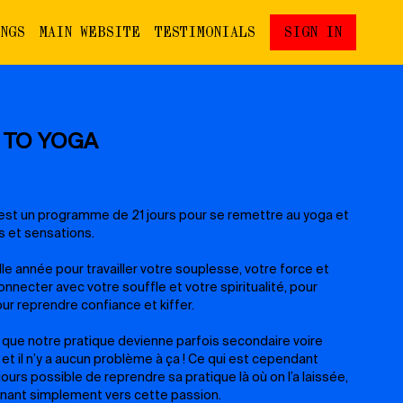
INGS
MAIN WEBSITE
TESTIMONIALS
SIGN IN
K TO YOGA
st un programme de 21 jours pour se remettre au yoga et
s et sensations.
le année pour travailler votre souplesse, votre force et
onnecter avec votre souffle et votre spiritualité, pour
ur reprendre confiance et kiffer.
l que notre pratique devienne parfois secondaire voire
t il n’y a aucun problème à ça ! Ce qui est cependant
oujours possible de reprendre sa pratique là où on l’a laissée,
rnant simplement vers cette passion.