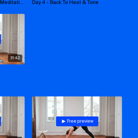
Day 7: Back To The Sound & Meditation
Day 4 - Back To Heat & Tone
31:42
Free preview