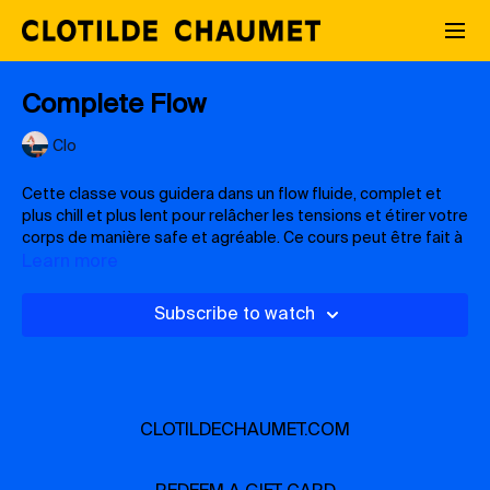
Complete Flow
Clo
Cette classe vous guidera dans un flow fluide, complet et
plus chill et plus lent pour relâcher les tensions et étirer votre
corps de manière safe et agréable. Ce cours peut être fait à
n'importe quel moment de la journée, le matin pour
Learn more
commencer à bouger son corps doucement, ou même le
soir, pour préparer une bonne nuit de sommeil.
Subscribe to watch
Cliquer pour retrouver la playlist du cours
Matériel utilisé lors du cours :
un
tapis de yoga
(avec un bon grip)
CLOTILDECHAUMET.COM