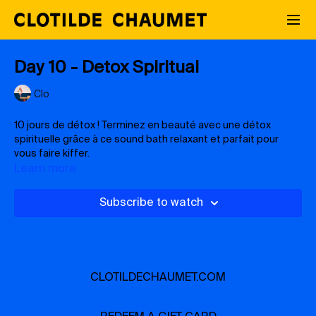
Day 10 - Detox Spiritual
Clo
10 jours de détox ! Terminez en beauté avec une détox
spirituelle grâce à ce sound bath relaxant et parfait pour
vous faire kiffer.
Learn more
INTENSITÉ :
Subscribe to watch
Chill
NIVEAU :
All levels
CLOTILDECHAUMET.COM
PLAYLISTS
day 10 no playlist