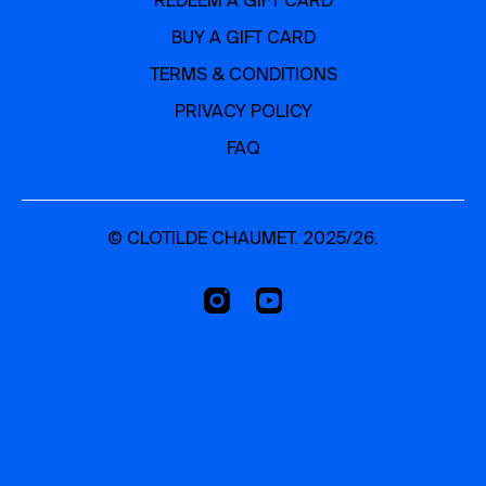
REDEEM A GIFT CARD
MATERIEL :
BUY A GIFT CARD
un coussin, une couverture, une tenue et un endroit
TERMS & CONDITIONS
confortable, écouteurs ou casque recommandés, ou rien,
juste respirez.
PRIVACY POLICY
FAQ
© CLOTILDE CHAUMET. 2025/26.