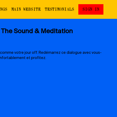
INGS
MAIN WEBSITE
TESTIMONIALS
SIGN IN
o The Sound & Meditation
 comme votre jour off. Redémarrez ce dialogue avec vous-
nfortablement et profitez.
ure, une tenue et un endroit confortable, écouteurs ou