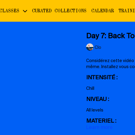
 CLASSES
CURATED COLLECTIONS
CALENDAR
TRAIN
Day 7: Back T
Clo
Considérez cette vidéo
même. Installez vous co
INTENSITÉ :
Chill
NIVEAU :
All levels
MATERIEL :
Learn more
un coussin, une couvert