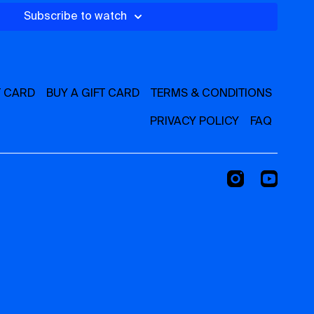
c un bon grip)
Subscribe to watch
ouvez utiliser un bloc si vous n'avez pas de foam roller)
T CARD
BUY A GIFT CARD
TERMS & CONDITIONS
PRIVACY POLICY
FAQ