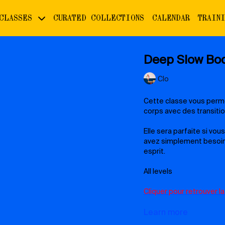
 CLASSES
CURATED COLLECTIONS
CALENDAR
TRAIN
Deep Slow Bod
Clo
Cette classe vous permet
corps avec des transition
Elle sera parfaite si vo
avez simplement besoin 
esprit.
All levels
Cliquer pour retrouver la
Matériel utilisé lors du c
Learn more