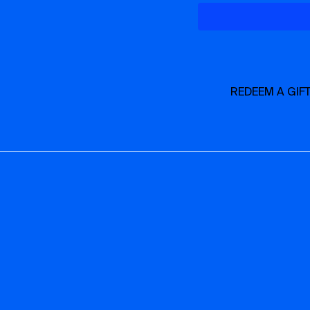
un
tapis de yoga
(ave
2 blocs
un
foam roller
(vous p
REDEEM A GIF