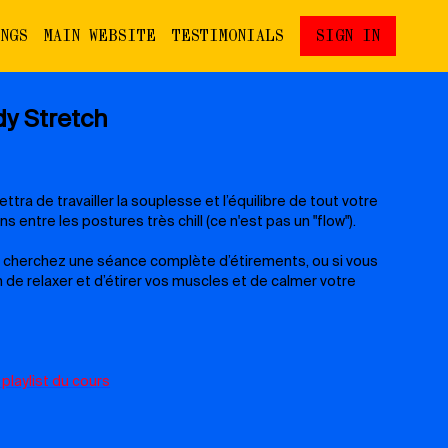
INGS
MAIN WEBSITE
TESTIMONIALS
SIGN IN
y Stretch
tra de travailler la souplesse et l’équilibre de tout votre
s entre les postures très chill (ce n'est pas un "flow").
us cherchez une séance complète d’étirements, ou si vous
de relaxer et d’étirer vos muscles et de calmer votre
 playlist du cours
ours :