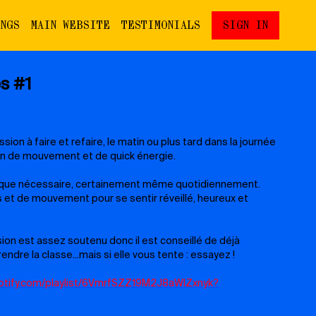
INGS
MAIN WEBSITE
TESTIMONIALS
SIGN IN
s #1
ion à faire et refaire, le matin ou plus tard dans la journée
 vous avez besoin de mouvement et de quick énergie.
 que nécessaire, certainement même quotidiennement.
 et de mouvement pour se sentir réveillé, heureux et
ion est assez soutenu donc il est conseillé de déjà
endre la classe...mais si elle vous tente : essayez !
potify.com/playlist/6VmrfSZZ19M2J8aWlZxnyk?