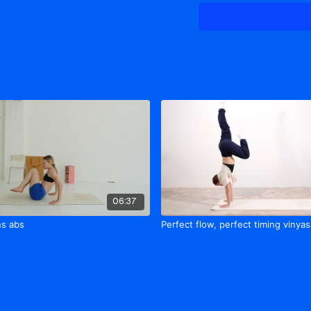
06:37
ns abs
Perfect flow, perfect timing vinyas