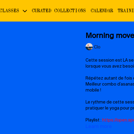
 CLASSES
CURATED COLLECTIONS
CALENDAR
TRAIN
Morning move
Clo
Cette session est LA sess
lorsque
Répétez autant de fois
Meilleur combo d’asanas
mobile !
Le rythme de cette sess
pratiquer le yoga pour pr
Playlist :
https://open.s
si=eb2f4c6b23034fe2
Learn more