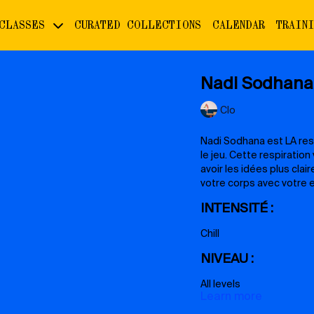
 CLASSES
CURATED COLLECTIONS
CALENDAR
TRAIN
Nadi Sodhana,
Clo
Nadi Sodhana est LA res
le jeu. Cette respiratio
avoir les idées plus cla
votre corps avec votre e
INTENSITÉ :
Chill
NIVEAU :
All levels
Learn more
MATERIEL :