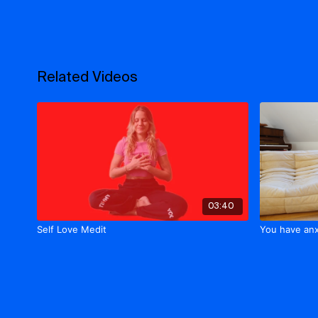
Related Videos
03:40
Self Love Medit
You have anx