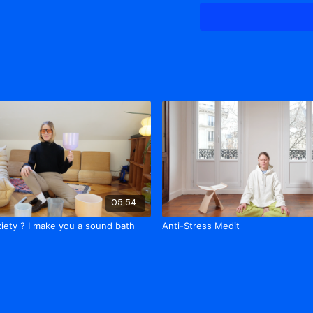
Une endroit confortable
05:54
iety ? I make you a sound bath
Anti-Stress Medit