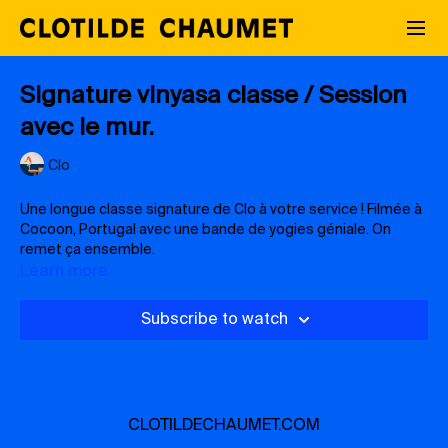
Signature vinyasa classe / Session
avec le mur.
Clo
Une longue classe signature de Clo à votre service ! Filmée à
Cocoon, Portugal avec une bande de yogies géniale. On
remet ça ensemble.
Learn more
N'hésitez pas à adapter à votre corps et votre pratique si
besoin. Ne soyez pas dans l'égo et allez jusqu'au bout de
Subscribe to watch
cette classe avec curiosité et inner peace. Vous êtes
parfait(e).
CLOTILDECHAUMET.COM