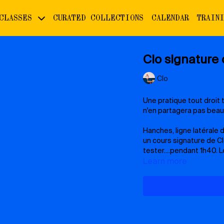
 CLASSES
CURATED COLLECTIONS
CALENDAR
TRAIN
Clo signature 
Clo
Une pratique tout droit
n'en partagera pas beauc
Hanches, ligne latérale
un cours signature de Clo, un flow intermédiaire à av
tester....pendant 1h40. 
Learn more