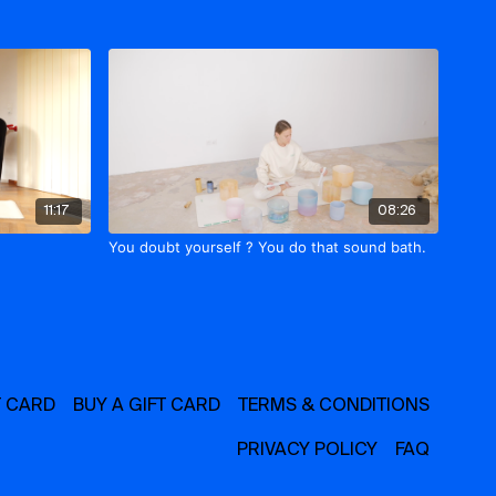
11:17
08:26
You doubt yourself ? You do that sound bath.
T CARD
BUY A GIFT CARD
TERMS & CONDITIONS
PRIVACY POLICY
FAQ