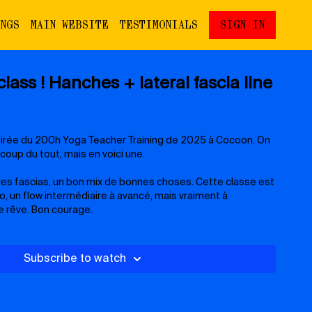
INGS
MAIN WEBSITE
TESTIMONIALS
SIGN IN
class ! Hanches + lateral fascia line
 tirée du 200h Yoga Teacher Training de 2025 à Cocoon. On
oup du tout, mais en voici une.
 des fascias, un bon mix de bonnes choses. Cette classe est
ancé, mais vraiment à
Le rêve. Bon courage.
Subscribe to watch